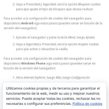
Vaya a
Privacidad y Seguridad
, verá la opción
Bloquear cookies
para que ajuste el tipo de bloqueo que desea realizar.
Para acceder a la configuración de
cookies
del navegador para
dispositivos
Android
siga estos pasos (pueden variar en función de la
versión del navegador):
Ejecute el navegador y pulse la tecla
Menú
, luego
Ajustes
.
Vaya a
Seguridad y Privacidad
, verá la opción
Aceptar cookies
para que active o desactive la casilla.
Para acceder a la configuración de
cookies
del navegador para
dispositivos
Windows Phone
siga estos pasos (pueden variar en
función de la versión del navegador):
Abra
Internet Explorer
, luego
Más
, luego
Configuración
Ahora puede activar o desactivar la casilla
Permitir cookies
.
Utilizamos cookies propias y de terceros para garantizar el
funcionamiento de la web, medir su uso y mejorar nuestros
Asesor de Cookies es un
plugin para WordPress
creado por Carlos
servicios. Puede aceptar todas las cookies, rechazar las no
Doral (
webartesanal.com
)
necesarias o configurar sus preferencias.
Política de cookies